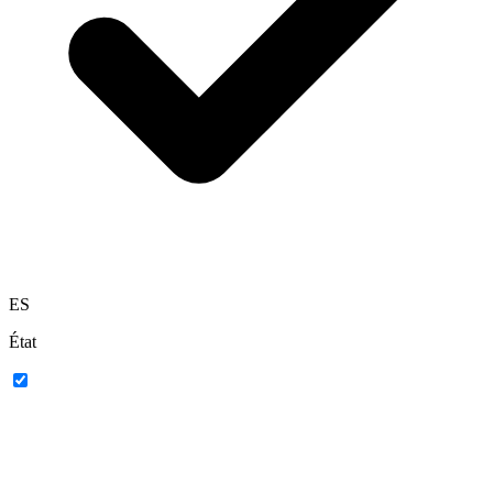
ES
État